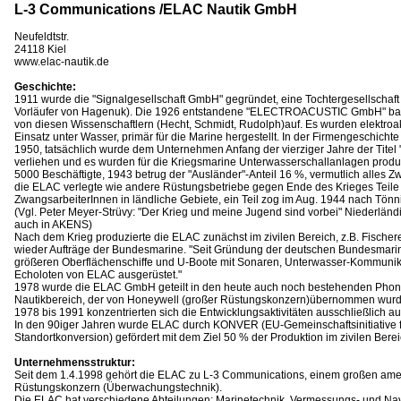
L-3 Communications /ELAC Nautik GmbH
Neufeldtstr.
24118 Kiel
www.elac-nautik.de
Geschichte:
1911 wurde die "Signalgesellschaft GmbH" gegründet, eine Tochtergesellschaf
Vorläufer von Hagenuk). Die 1926 entstandene "ELECTROACUSTIC GmbH" ba
von diesen Wissenschaftlern (Hecht, Schmidt, Rudolph)auf. Es wurden elektroa
Einsatz unter Wasser, primär für die Marine hergestellt. In der Firmengeschichte 
1950, tatsächlich wurde dem Unternehmen Anfang der vierziger Jahre der Titel
verliehen und es wurden für die Kriegsmarine Unterwasserschallanlagen produ
5000 Beschäftigte, 1943 betrug der "Ausländer"-Anteil 16 %, vermutlich alles 
die ELAC verlegte wie andere Rüstungsbetriebe gegen Ende des Krieges Teile 
ZwangsarbeiterInnen in ländliche Gebiete, ein Teil zog im Aug. 1944 nach Tönn
(Vgl. Peter Meyer-Strüvy: "Der Krieg und meine Jugend sind vorbei" Niederländi
auch in AKENS)
Nach dem Krieg produzierte die ELAC zunächst im zivilen Bereich, z.B. Fischer
wieder Aufträge der Bundesmarine. "Seit Gründung der deutschen Bundesmari
größeren Oberflächenschiffe und U-Boote mit Sonaren, Unterwasser-Kommuni
Echoloten von ELAC ausgerüstet."
1978 wurde die ELAC GmbH geteilt in den heute auch noch bestehenden Phon
Nautikbereich, der von Honeywell (großer Rüstungskonzern)übernommen wurd
1978 bis 1991 konzentrierten sich die Entwicklungsaktivitäten ausschließlich au
In den 90iger Jahren wurde ELAC durch KONVER (EU-Gemeinschaftsinitiative 
Standortkonversion) gefördert mit dem Ziel 50 % der Produktion im zivilen Berei
Unternehmensstruktur:
Seit dem 1.4.1998 gehört die ELAC zu L-3 Communications, einem großen ame
Rüstungskonzern (Überwachungstechnik).
Die ELAC hat verschiedene Abteilungen: Marinetechnik, Vermessungs- und Na