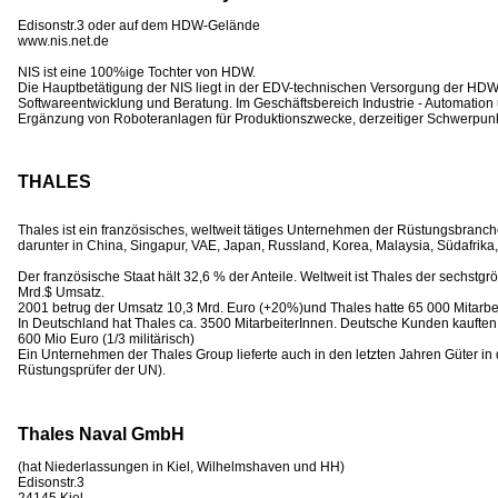
Edisonstr.3 oder auf dem HDW-Gelände
www.nis.net.de
NIS ist eine 100%ige Tochter von HDW.
Die Hauptbetätigung der NIS liegt in der EDV-technischen Versorgung der HDW
Softwareentwicklung und Beratung. Im Geschäftsbereich Industrie - Automation 
Ergänzung von Roboteranlagen für Produktionszwecke, derzeitiger Schwerpunk
THALES
Thales ist ein französisches, weltweit tätiges Unternehmen der Rüstungsbranch
darunter in China, Singapur, VAE, Japan, Russland, Korea, Malaysia, Südafrika, 
Der französische Staat hält 32,6 % der Anteile. Weltweit ist Thales der sechstg
Mrd.$ Umsatz.
2001 betrug der Umsatz 10,3 Mrd. Euro (+20%)und Thales hatte 65 000 Mitarbe
In Deutschland hat Thales ca. 3500 MitarbeiterInnen. Deutsche Kunden kaufte
600 Mio Euro (1/3 militärisch)
Ein Unternehmen der Thales Group lieferte auch in den letzten Jahren Güter in d
Rüstungsprüfer der UN).
Thales Naval GmbH
(hat Niederlassungen in Kiel, Wilhelmshaven und HH)
Edisonstr.3
24145 Kiel