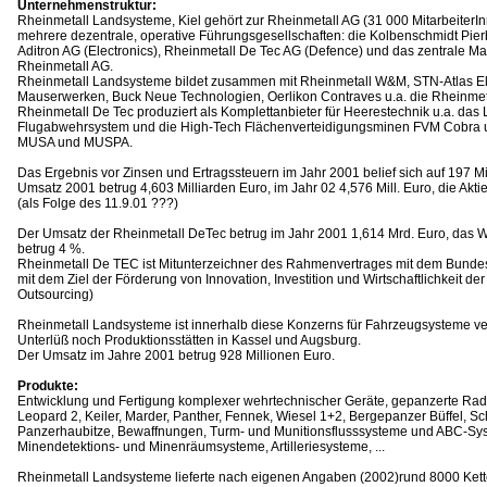
Unternehmenstruktur:
Rheinmetall Landsysteme, Kiel gehört zur Rheinmetall AG (31 000 MitarbeiterI
mehrere dezentrale, operative Führungsgesellschaften: die Kolbenschmidt Pier
Aditron AG (Electronics), Rheinmetall De Tec AG (Defence) und das zentrale 
Rheinmetall AG.
Rheinmetall Landsysteme bildet zusammen mit Rheinmetall W&M, STN-Atlas El
Mauserwerken, Buck Neue Technologien, Oerlikon Contraves u.a. die Rheinmeta
Rheinmetall De Tec produziert als Komplettanbieter für Heerestechnik u.a. das 
Flugabwehrsystem und die High-Tech Flächenverteidigungsminen FVM Cobra
MUSA und MUSPA.
Das Ergebnis vor Zinsen und Ertragssteuern im Jahr 2001 belief sich auf 197 Mi
Umsatz 2001 betrug 4,603 Milliarden Euro, im Jahr 02 4,576 Mill. Euro, die Akt
(als Folge des 11.9.01 ???)
Der Umsatz der Rheinmetall DeTec betrug im Jahr 2001 1,614 Mrd. Euro, das 
betrug 4 %.
Rheinmetall De TEC ist Mitunterzeichner des Rahmenvertrages mit dem Bunde
mit dem Ziel der Förderung von Innovation, Investition und Wirtschaftlichkeit de
Outsourcing)
Rheinmetall Landsysteme ist innerhalb diese Konzerns für Fahrzeugsysteme ver
Unterlüß noch Produktionsstätten in Kassel und Augsburg.
Der Umsatz im Jahre 2001 betrug 928 Millionen Euro.
Produkte:
Entwicklung und Fertigung komplexer wehrtechnischer Geräte, gepanzerte Rad-
Leopard 2, Keiler, Marder, Panther, Fennek, Wiesel 1+2, Bergepanzer Büffel, Sc
Panzerhaubitze, Bewaffnungen, Turm- und Munitionsflusssysteme und ABC-Sys
Minendetektions- und Minenräumsysteme, Artilleriesysteme, ...
Rheinmetall Landsysteme lieferte nach eigenen Angaben (2002)rund 8000 Ket