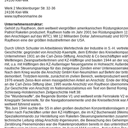
24106 Kiel-Wik
Werk 2 Mecklenburger Str. 32-36
24106 Kiel-Wik
www.raytheonmarine.de
Unternehmensstruktur:
Gehört zu Raytheon, dem weltweit viergrößten amerikanischen Rüstungskonze
Patriot Raketen produziert. Raytheon hatte im Jahr 2001 bei Rüstungsgütern 
den Anschlägen auf das WTC). Mit 12 Milliarden Dollar Jahresumsatz und 93700
Raytheon eine der größten Industriefirmen der USA.
Durch Ullrich Schuster im Arbeitskreis Wehrtechnik der Industrie in S.-H. vertrete
Geschichte: gegründet von Anschütz-Kaempfe, dem Erfinder des Kreiselkompa
Unternehmen 1931 an die Carl-Zeiss-Stiftung. Anschütz & Co beschäftigten wä
Weltkrieges ZwangsarbeiterInnen und KZ-Häftlinge und bauten 1944 an der s
mit, u.a. mit Häftlingen des KZ-Außenlager Neuengamme in Hohwacht. Außerd
nautische Steuerungsanlage für das zielgenaue Zünden einer Unterwasserrake
Nach dem Krieg wurde die Anschütz GmbH Kiel-Neumühlen auf Befehl der britis
demontiert. Trotzdem konnte, zunächst im zivilen Bereich, weiterproduziert wer
1976 erwarb Zeiss-Ikon einen massgeblichen Anteil an Anschütz. Ende der 80
an die Carl-Zeiss-Stiftung über, 1995 wurde Anschütz von Raytheon übernomm
Zur Geschichte von Anschütz im Nationalsozialismus ein Text von Bernd Romig 
Schleswig-Holsteinischen Zeitgeschichte Heft 38:
Die "Wunderwaffe", die fliegende Bombe V1 und weltweit erste Fernrakete V2 er
Kriegsjahr Serienreife, für die Navigationselemente und die Kreiseltechnik war 
weltweit führend waren.
"Bis Juni 1944 suchte die SS in allen großen deutschen Konzentrationslagern 
Polen nach Fachkräften unter den KZ-Häftlingen, die im KZ Buchenwald (Weima
Spezialkommando zur Herstellung von Raketen-Steuerungselementen zusam
technische Leitung oblag Anschütz-Ingenieuren, die Bewachung des Geheimpro
Zerstörung Peenemündes war die Raketenproduktion bereits in das unterirdisc