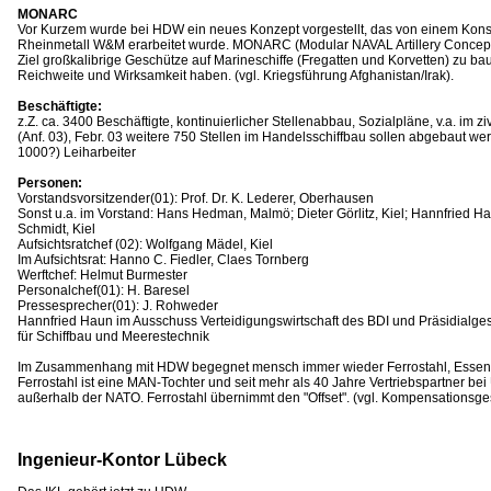
MONARC
Vor Kurzem wurde bei HDW ein neues Konzept vorgestellt, das von einem Ko
Rheinmetall W&M erarbeitet wurde. MONARC (Modular NAVAL Artillery Concept 
Ziel großkalibrige Geschütze auf Marineschiffe (Fregatten und Korvetten) zu ba
Reichweite und Wirksamkeit haben. (vgl. Kriegsführung Afghanistan/Irak).
Beschäftigte:
z.Z. ca. 3400 Beschäftigte, kontinuierlicher Stellenabbau, Sozialpläne, v.a. im ziv
(Anf. 03), Febr. 03 weitere 750 Stellen im Handelsschiffbau sollen abgebaut w
1000?) Leiharbeiter
Personen:
Vorstandsvorsitzender(01): Prof. Dr. K. Lederer, Oberhausen
Sonst u.a. im Vorstand: Hans Hedman, Malmö; Dieter Görlitz, Kiel; Hannfried H
Schmidt, Kiel
Aufsichtsratchef (02): Wolfgang Mädel, Kiel
Im Aufsichtsrat: Hanno C. Fiedler, Claes Tornberg
Werftchef: Helmut Burmester
Personalchef(01): H. Baresel
Pressesprecher(01): J. Rohweder
Hannfried Haun im Ausschuss Verteidigungswirtschaft des BDI und Präsidialge
für Schiffbau und Meerestechnik
Im Zusammenhang mit HDW begegnet mensch immer wieder Ferrostahl, Essen
Ferrostahl ist eine MAN-Tochter und seit mehr als 40 Jahre Vertriebspartner be
außerhalb der NATO. Ferrostahl übernimmt den "Offset". (vgl. Kompensationsg
Ingenieur-Kontor Lübeck