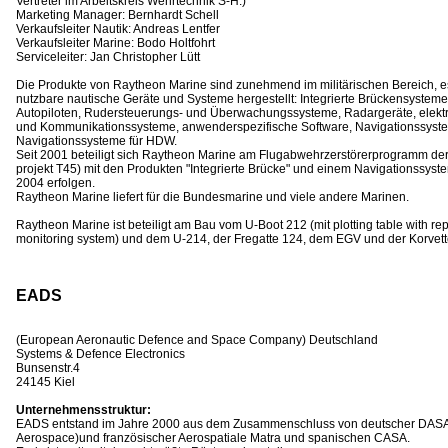
Vertreter im Arbeitskreis Wehrtechnik S-H.)
Marketing Manager: Bernhardt Schell
Verkaufsleiter Nautik: Andreas Lentfer
Verkaufsleiter Marine: Bodo Holtfohrt
Serviceleiter: Jan Christopher Lütt
Die Produkte von Raytheon Marine sind zunehmend im militärischen Bereich, e
nutzbare nautische Geräte und Systeme hergestellt: Integrierte Brückensystem
Autopiloten, Rudersteuerungs- und Überwachungssysteme, Radargeräte, elektr
und Kommunikationssysteme, anwenderspezifische Software, Navigationssyst
Navigationssysteme für HDW.
Seit 2001 beteiligt sich Raytheon Marine am Flugabwehrzerstörerprogramm der 
projekt T45) mit den Produkten "Integrierte Brücke" und einem Navigationssystem
2004 erfolgen.
Raytheon Marine liefert für die Bundesmarine und viele andere Marinen.
Raytheon Marine ist beteiligt am Bau vom U-Boot 212 (mit plotting table with rep
monitoring system) und dem U-214, der Fregatte 124, dem EGV und der Korvett
EADS
(European Aeronautic Defence and Space Company) Deutschland
Systems & Defence Electronics
Bunsenstr.4
24145 Kiel
Unternehmensstruktur:
EADS entstand im Jahre 2000 aus dem Zusammenschluss von deutscher DASA
Aerospace)und französischer Aerospatiale Matra und spanischen CASA.