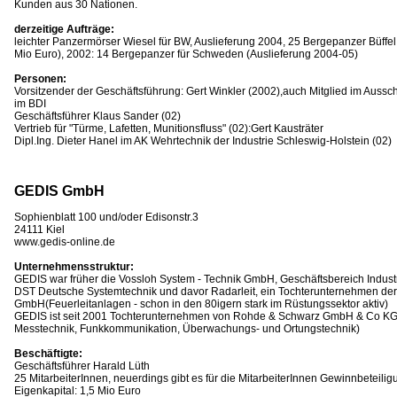
Kunden aus 30 Nationen.
derzeitige Aufträge:
leichter Panzermörser Wiesel für BW, Auslieferung 2004, 25 Bergepanzer Büffe
Mio Euro), 2002: 14 Bergepanzer für Schweden (Auslieferung 2004-05)
Personen:
Vorsitzender der Geschäftsführung: Gert Winkler (2002),auch Mitglied im Aussc
im BDI
Geschäftsführer Klaus Sander (02)
Vertrieb für "Türme, Lafetten, Munitionsfluss" (02):Gert Kausträter
Dipl.Ing. Dieter Hanel im AK Wehrtechnik der Industrie Schleswig-Holstein (02)
GEDIS GmbH
Sophienblatt 100 und/oder Edisonstr.3
24111 Kiel
www.gedis-online.de
Unternehmensstruktur:
GEDIS war früher die Vossloh System - Technik GmbH, Geschäftsbereich Industr
DST Deutsche Systemtechnik und davor Radarleit, ein Tochterunternehmen der 
GmbH(Feuerleitanlagen - schon in den 80igern stark im Rüstungssektor aktiv)
GEDIS ist seit 2001 Tochterunternehmen von Rohde & Schwarz GmbH & Co KG (u.
Messtechnik, Funkkommunikation, Überwachungs- und Ortungstechnik)
Beschäftigte:
Geschäftsführer Harald Lüth
25 MitarbeiterInnen, neuerdings gibt es für die MitarbeiterInnen Gewinnbeteilig
Eigenkapital: 1,5 Mio Euro