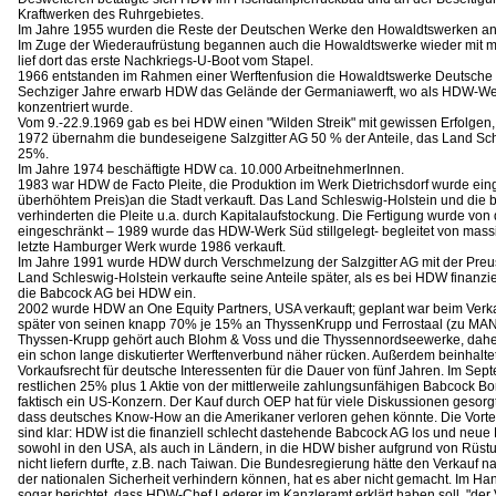
Kraftwerken des Ruhrgebietes.
Im Jahre 1955 wurden die Reste der Deutschen Werke den Howaldtswerken ang
Im Zuge der Wiederaufrüstung begannen auch die Howaldtswerke wieder mit mil
lief dort das erste Nachkriegs-U-Boot vom Stapel.
1966 entstanden im Rahmen einer Werftenfusion die Howaldtswerke Deutsche 
Sechziger Jahre erwarb HDW das Gelände der Germaniawerft, wo als HDW-We
konzentriert wurde.
Vom 9.-22.9.1969 gab es bei HDW einen "Wilden Streik" mit gewissen Erfolgen, u
1972 übernahm die bundeseigene Salzgitter AG 50 % der Anteile, das Land Sc
25%.
Im Jahre 1974 beschäftigte HDW ca. 10.000 ArbeitnehmerInnen.
1983 war HDW de Facto Pleite, die Produktion im Werk Dietrichsdorf wurde eing
überhöhtem Preis)an die Stadt verkauft. Das Land Schleswig-Holstein und die 
verhinderten die Pleite u.a. durch Kapitalaufstockung. Die Fertigung wurde von 
eingeschränkt – 1989 wurde das HDW-Werk Süd stillgelegt- begleitet von mas
letzte Hamburger Werk wurde 1986 verkauft.
Im Jahre 1991 wurde HDW durch Verschmelzung der Salzgitter AG mit der Preus
Land Schleswig-Holstein verkaufte seine Anteile später, als es bei HDW finanzie
die Babcock AG bei HDW ein.
2002 wurde HDW an One Equity Partners, USA verkauft; geplant war beim Verka
später von seinen knapp 70% je 15% an ThyssenKrupp und Ferrostaal (zu MAN
Thyssen-Krupp gehört auch Blohm & Voss und die Thyssennordseewerke, dahe
ein schon lange diskutierter Werftenverbund näher rücken. Außerdem beinhaltet
Vorkaufsrecht für deutsche Interessenten für die Dauer von fünf Jahren. Im Se
restlichen 25% plus 1 Aktie von der mittlerweile zahlungsunfähigen Babcock Bo
faktisch ein US-Konzern. Der Kauf durch OEP hat für viele Diskussionen gesorgt
dass deutsches Know-How an die Amerikaner verloren gehen könnte. Die Vorte
sind klar: HDW ist die finanziell schlecht dastehende Babcock AG los und neue 
sowohl in den USA, als auch in Ländern, in die HDW bisher aufgrund von Rü
nicht liefern durfte, z.B. nach Taiwan. Die Bundesregierung hätte den Verkauf
der nationalen Sicherheit verhindern können, hat es aber nicht gemacht. Im Ha
sogar berichtet, dass HDW-Chef Lederer im Kanzleramt erklärt haben soll, "der