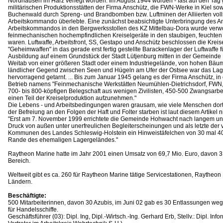
Nordhausen im Harz verlegt worden. Im August 1944 wurden - fast auf den Tag g
militärischen Produktionsstätten der Firma Anschütz, die FWN-Werke in Kiel so
Buchenwald durch Spreng- und Brandbomben bzw. Luftminen der Alliierten volls
Arbeitskommando überlebte. Eine zunächst beabsichtigte Unterbringung des A
Arbeitskommandos in den Bergwerksstollen des KZ Mittelbau-Dora wurde verwor
feinmechanischen hochempfindlichen Kreiselgeräte in den staubigen, feuchten 
waren. Luftwaffe, Arbeitsfront, SS, Gestapo und Anschütz beschlossen die Kreise
"Geheimwaffen" in das gerade erst fertig gestellte Barackenlager der Luftwaff
Ausbildung auf einem Grundstück der Stadt Lütjenburg mitten in der Gemeinde
Weitab von einer größeren Stadt oder einem Industriegelände, von hohen Bäu
ländlicher Gegend zwischen Seen und Hügeln am Ufer der Ostsee war das Lage
hervorragend getarnt. ... Bis zum Januar 1945 gelang es der Firma Anschütz, i
Betrieb namens "Feinmechanische Werkstätten Neumühlen-Dietrichsdorf, FWN, 
700- bis 800-köpfigen Belegschaft aus wenigen Zivilisten, 450-500 Zwangsarbe
einen Teil der Kreiselproduktion aufzunehmen."
Die Lebens - und Arbeitsbedingungen waren grausam, wie viele Menschen dor
der Befreiung an den Folgen der Haft und Folter starben ist laut diesem Artikel ni
"Erst am 7. November 1999 errichtete die Gemeinde Hohwacht nach langem und
Druck von außen unter unerfreulichen Begleiterscheinungen und als letzte der
Kommunen des Landes Schleswig-Holstein ein Hinweistäfelchen von 30 mal 4
Rande des ehemaligen Lagergeländes."
Raytheon Marine hatte im Jahr 2001 einen Umsatz von 69,7 Mio. Euro, davon 31
Bereich.
Weltweit gibt es ca. 260 für Raytheon Marine tätige Servicestationen, Raytheo
Ländern.
Beschäftigte:
500 Mitarbeiterinnen, davon 30 Azubis, im Juni 02 gab es 30 Entlassungen we
für Handelsschiffe.
Geschäftsführer (03): Dipl. Ing, Dipl.-Wirtsch.-Ing. Gerhard Erb, Stellv.: Dipl. Inf