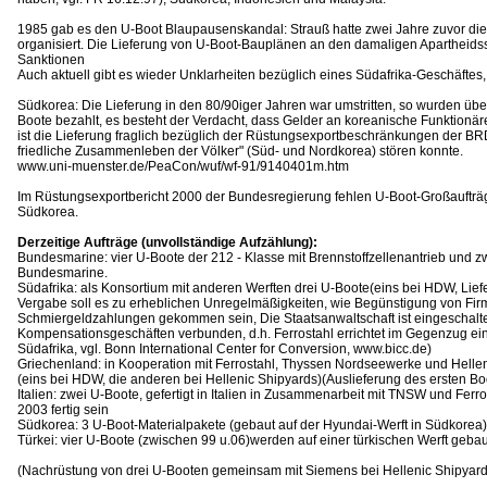
1985 gab es den U-Boot Blaupausenskandal: Strauß hatte zwei Jahre zuvor die
organisiert. Die Lieferung von U-Boot-Bauplänen an den damaligen Apartheids
Sanktionen
Auch aktuell gibt es wieder Unklarheiten bezüglich eines Südafrika-Geschäftes, v
Südkorea: Die Lieferung in den 80/90iger Jahren war umstritten, so wurden über
Boote bezahlt, es besteht der Verdacht, dass Gelder an koreanische Funktionä
ist die Lieferung fraglich bezüglich der Rüstungsexportbeschränkungen der BR
friedliche Zusammenleben der Völker" (Süd- und Nordkorea) stören konnte.
www.uni-muenster.de/PeaCon/wuf/wf-91/9140401m.htm
Im Rüstungsexportbericht 2000 der Bundesregierung fehlen U-Boot-Großaufträ
Südkorea.
Derzeitige Aufträge (unvollständige Aufzählung):
Bundesmarine: vier U-Boote der 212 - Klasse mit Brennstoffzellenantrieb und zw
Bundesmarine.
Südafrika: als Konsortium mit anderen Werften drei U-Boote(eins bei HDW, Lie
Vergabe soll es zu erheblichen Unregelmäßigkeiten, wie Begünstigung von Fi
Schmiergeldzahlungen gekommen sein, Die Staatsanwaltschaft ist eingeschaltet.
Kompensationsgeschäften verbunden, d.h. Ferrostahl errichtet im Gegenzug ein
Südafrika, vgl. Bonn International Center for Conversion, www.bicc.de)
Griechenland: in Kooperation mit Ferrostahl, Thyssen Nordseewerke und Hellen
(eins bei HDW, die anderen bei Hellenic Shipyards)(Auslieferung des ersten Bo
Italien: zwei U-Boote, gefertigt in Italien in Zusammenarbeit mit TNSW und Ferro
2003 fertig sein
Südkorea: 3 U-Boot-Materialpakete (gebaut auf der Hyundai-Werft in Südkorea)
Türkei: vier U-Boote (zwischen 99 u.06)werden auf einer türkischen Werft gebau
(Nachrüstung von drei U-Booten gemeinsam mit Siemens bei Hellenic Shipyard