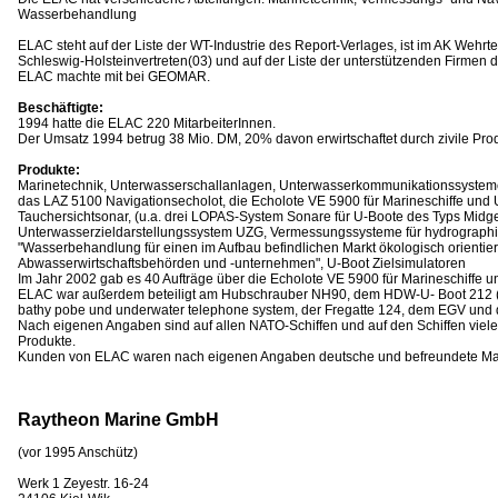
Wasserbehandlung
ELAC steht auf der Liste der WT-Industrie des Report-Verlages, ist im AK Wehrte
Schleswig-Holsteinvertreten(03) und auf der Liste der unterstützenden Firmen 
ELAC machte mit bei GEOMAR.
Beschäftigte:
1994 hatte die ELAC 220 MitarbeiterInnen.
Der Umsatz 1994 betrug 38 Mio. DM, 20% davon erwirtschaftet durch zivile Prod
Produkte:
Marinetechnik, Unterwasserschallanlagen, Unterwasserkommunikationssysteme,
das LAZ 5100 Navigationsecholot, die Echolote VE 5900 für Marineschiffe und
Tauchersichtsonar, (u.a. drei LOPAS-System Sonare für U-Boote des Typs Midget
Unterwasserzieldarstellungssystem UZG, Vermessungssysteme für hydrograph
"Wasserbehandlung für einen im Aufbau befindlichen Markt ökologisch orientie
Abwasserwirtschaftsbehörden und -unternehmen", U-Boot Zielsimulatoren
Im Jahr 2002 gab es 40 Aufträge über die Echolote VE 5900 für Marineschiffe u
ELAC war außerdem beteiligt am Hubschrauber NH90, dem HDW-U- Boot 212 ( 
bathy pobe und underwater telephone system, der Fregatte 124, dem EGV und d
Nach eigenen Angaben sind auf allen NATO-Schiffen und auf den Schiffen viel
Produkte.
Kunden von ELAC waren nach eigenen Angaben deutsche und befreundete Mar
Raytheon Marine GmbH
(vor 1995 Anschütz)
Werk 1 Zeyestr. 16-24