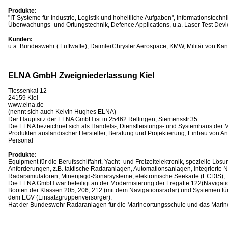
Produkte:
"IT-Systeme für Industrie, Logistik und hoheitliche Aufgaben", Informationstechnik
Überwachungs- und Ortungstechnik, Defence Applications, u.a. Laser Test Dev
Kunden:
u.a. Bundeswehr ( Luftwaffe), DaimlerChrysler Aerospace, KMW, Militär von 
ELNA GmbH Zweigniederlassung Kiel
Tiessenkai 12
24159 Kiel
www.elna.de
(nennt sich auch Kelvin Hughes ELNA)
Der Hauptsitz der ELNA GmbH ist in 25462 Rellingen, Siemensstr.35.
Die ELNA bezeichnet sich als Handels-, Dienstleistungs- und Systemhaus der M
Produkten ausländischer Hersteller, Beratung und Projektierung, Einbau von A
Personal
Produkte:
Equipment für die Berufsschiffahrt, Yacht- und Freizeitelektronik, spezielle Lösu
Anforderungen, z.B. taktische Radaranlagen, Automationsanlagen, integrierte 
Radarsimulatoren, Minenjagd-Sonarsysteme, elektronische Seekarte (ECDIS), .
Die ELNA GmbH war beteiligt an der Modernisierung der Fregatte 122(Navigat
Booten der Klassen 205, 206, 212 (mit dem Navigationsradar) und Systemen fü
dem EGV (Einsatzgruppenversorger).
Hat der Bundeswehr Radaranlagen für die Marineortungsschule und das Marinea