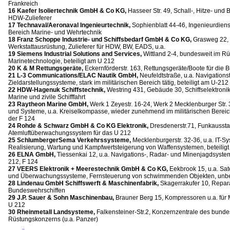
Frankreich
16 Kaefer Isoliertechnik GmbH & Co KG,
Hasseer Str. 49, Schall-, Hitze- und 
HDW-Zulieferer
17 Technaval/Aeronaval Ingenieurtechnik,
Sophienblatt 44-46, Ingenieurdiens
Bereich Marine- und Wehrtechnik
18 Franz Schoppe Industrie- und Schiffsbedarf GmbH & Co KG,
Grasweg 22, 
Werkstattausrüstung, Zulieferer für HDW, BW, EADS, u.a.
19 Siemens Industrial Solutions and Services,
Wittland 2-4, bundesweit im Rüs
Marinetechnologie, beteiligt am U 212
20 K & M Rettungsgeräte,
Eckernförderstr. 163, Rettungsgeräte/Boote für die
21 L-3 Communications/ELAC Nautik GmbH,
Neufeldtstraße, u.a. Navigations
Zieldarstellungssysteme, stark im militärischen Bereich tätig, beteiligt am U-21
22 HDW-Hagenuk Schiffstechnik,
Westring 431, Gebäude 30, Schiffselektronik
Marine und zivile Schifffahrt
23 Raytheon Marine GmbH,
Werk 1 Zeyestr. 16-24, Werk 2 Mecklenburger Str. 
und Systeme, u.a. Kreiselkompasse, wieder zunehmend im militärischen Bereich
der F 124
24 Rohde & Schwarz GmbH & Co KG Elektronik,
Dresdenerstr.71, Funkausstat
Atemluftüberwachungssystem für das U 212
25 SchlumbergerSema Verkehrssysteme,
Mecklenburgerstr. 32-36, u.a. IT-S
Realisierung, Wartung und Kampfwertsteigerung von Waffensystemen, beteilig
26 ELNA GmbH,
Tiessenkai 12, u.a. Navigations-, Radar- und Minenjagdsystem
212, F 124
27 VEERS Elektronik + Meerestechnik GmbH & Co KG,
Eekbrook 15, u.a. Sat
und Überwachungssysteme, Fernsteuerung von schwimmenden Objekten, unb
28 Lindenau GmbH Schiffswerft & Maschinenfabrik,
Skagerrakufer 10, Repar
Bundeswehrschiffen
29 J.P. Sauer & Sohn Maschinenbau,
Brauner Berg 15, Kompressoren u.a. für M
U 212
30 Rheinmetall Landsysteme,
Falkensteiner-Str.2, Konzernzentrale des bunde
Rüstungskonzerns (u.a. Panzer)