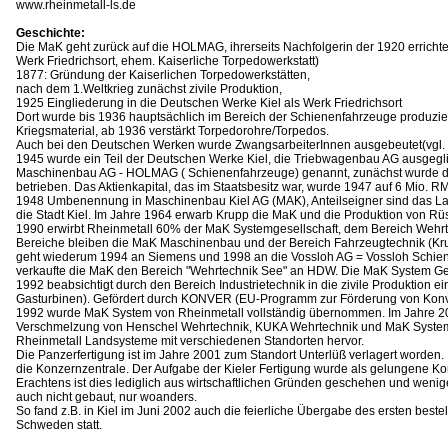
www.rheinmetall-ls.de
Geschichte:
Die MaK geht zurück auf die HOLMAG, ihrerseits Nachfolgerin der 1920 errich
Werk Friedrichsort, ehem. Kaiserliche Torpedowerkstatt)
1877: Gründung der Kaiserlichen Torpedowerkstätten,
nach dem 1.Weltkrieg zunächst zivile Produktion,
1925 Eingliederung in die Deutschen Werke Kiel als Werk Friedrichsort
Dort wurde bis 1936 hauptsächlich im Bereich der Schienenfahrzeuge produzie
Kriegsmaterial, ab 1936 verstärkt Torpedorohre/Torpedos.
Auch bei den Deutschen Werken wurde ZwangsarbeiterInnen ausgebeutet(vgl. 
1945 wurde ein Teil der Deutschen Werke Kiel, die Triebwagenbau AG ausgegli
Maschinenbau AG - HOLMAG ( Schienenfahrzeuge) genannt, zunächst wurde dor
betrieben. Das Aktienkapital, das im Staatsbesitz war, wurde 1947 auf 6 Mio. RM 
1948 Umbenennung in Maschinenbau Kiel AG (MAK), Anteilseigner sind das La
die Stadt Kiel. Im Jahre 1964 erwarb Krupp die MaK und die Produktion von R
1990 erwirbt Rheinmetall 60% der MaK Systemgesellschaft, dem Bereich Wehrte
Bereiche bleiben die MaK Maschinenbau und der Bereich Fahrzeugtechnik (Kru
geht wiederum 1994 an Siemens und 1998 an die Vossloh AG = Vossloh Schien
verkaufte die MaK den Bereich "Wehrtechnik See" an HDW. Die MaK System Gese
1992 beabsichtigt durch den Bereich Industrietechnik in die zivile Produktion ei
Gasturbinen). Gefördert durch KONVER (EU-Programm zur Förderung von Konv
1992 wurde MaK System von Rheinmetall vollständig übernommen. Im Jahre 2
Verschmelzung von Henschel Wehrtechnik, KUKA Wehrtechnik und MaK System 
Rheinmetall Landsysteme mit verschiedenen Standorten hervor.
Die Panzerfertigung ist im Jahre 2001 zum Standort Unterlüß verlagert worden. 
die Konzernzentrale. Der Aufgabe der Kieler Fertigung wurde als gelungene Ko
Erachtens ist dies lediglich aus wirtschaftlichen Gründen geschehen und weni
auch nicht gebaut, nur woanders.
So fand z.B. in Kiel im Juni 2002 auch die feierliche Übergabe des ersten best
Schweden statt.