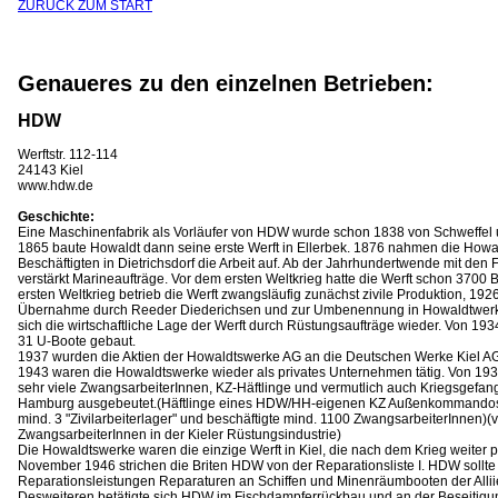
ZURÜCK ZUM START
Genaueres zu den einzelnen Betrieben:
HDW
Werftstr. 112-114
24143 Kiel
www.hdw.de
Geschichte:
Eine Maschinenfabrik als Vorläufer von HDW wurde schon 1838 von Schweffel
1865 baute Howaldt dann seine erste Werft in Ellerbek. 1876 nahmen die Howa
Beschäftigten in Dietrichsdorf die Arbeit auf. Ab der Jahrhundertwende mit den
verstärkt Marineaufträge. Vor dem ersten Weltkrieg hatte die Werft schon 3700
ersten Weltkrieg betrieb die Werft zwangsläufig zunächst zivile Produktion, 192
Übernahme durch Reeder Diederichsen und zur Umbenennung in Howaldtwerk
sich die wirtschaftliche Lage der Werft durch Rüstungsaufträge wieder. Von 1
31 U-Boote gebaut.
1937 wurden die Aktien der Howaldtswerke AG an die Deutschen Werke Kiel AG(R
1943 waren die Howaldtswerke wieder als privates Unternehmen tätig. Von 19
sehr viele ZwangsarbeiterInnen, KZ-Häftlinge und vermutlich auch Kriegsgef
Hamburg ausgebeutet.(Häftlinge eines HDW/HH-eigenen KZ Außenkommand
mind. 3 "Zivilarbeiterlager" und beschäftigte mind. 1100 ZwangsarbeiterInnen)(v
ZwangsarbeiterInnen in der Kieler Rüstungsindustrie)
Die Howaldtswerke waren die einzige Werft in Kiel, die nach dem Krieg weiter p
November 1946 strichen die Briten HDW von der Reparationsliste I. HDW sollt
Reparationsleistungen Reparaturen an Schiffen und Minenräumbooten der Allii
Desweiteren betätigte sich HDW im Fischdampferrückbau und an der Beseitig