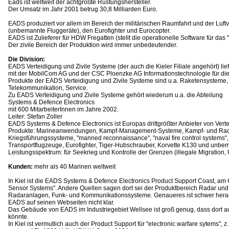
Eads ist weltweit der achtgrößte Rüstungshersteller.
Der Umsatz im Jahr 2001 betrug 30,8 Milliarden Euro.
EADS produziert vor allem im Bereich der militärischen Raumfahrt und der Luft
(unbemannte Fluggeräte), den Eurofighter und Eurocopter.
EADS ist Zulieferer für HDW Fregatten (stellt die operationelle Software für da
Der zivile Bereich der Produktion wird immer unbedeutender.
Die Division:
EADS Verteidigung und Zivile Systeme (der auch die Kieler Filiale angehört) lie
mit der MobilCom AG und der CSC Ploenzke AG Informationstechnologie für di
Produkte der EADS Verteidigung und Zivile Systeme sind u.a. Raketensysteme, 
Telekommunikation, Service.
Zu EADS Verteidigung und Zivile Systeme gehört wiederum u.a. die Abteilung
Systems & Defence Electronics
mit 600 MitarbeiterInnen im Jahre 2002.
Leiter: Stefan Zoller
EADS Systems & Defence Electronics ist Europas drittgrößter Anbieter von Verte
Produkte: Marineanwendungen, Kampf-Management-Systeme, Kampf- und Rada
Kriegsführungssysteme, "manned reconnaissance", "naval fire control systems",
Transportflugzeuge, Eurofighter, Tiger-Hubschrauber, Korvette K130 und unbe
Leistungsspektrum: für Seekrieg und Kontrolle der Grenzen (illegale Migration,
Kunden:
mehr als 40 Marinen weltweit
In Kiel ist die EADS Systems & Defence Electronics Product Support Coast, am 
Sensor Systems". Andere Quellen sagen dort sei der Produktbereich Radar und
Radaranlagen, Funk- und Kommunikationssysteme. Genaueres ist schwer herau
EADS auf seinen Webseiten nicht klar.
Das Gebäude von EADS im Industriegebiet Wellsee ist groß genug, dass dort au
könnte.
In Kiel ist vermutlich auch der Product Support für "electronic warfare sytems", z.