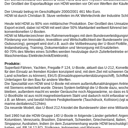
Der Großteil der Exportaufträge von HDW werden vor Ort von Werften der Käufer
Der Umsatz betrug im Geschäftsjahr 2000/2001 461 Mio Euro.
HDW ist durch Christian B. Stuve vertreten im AK Wehrtechnik der Industrie Sch
Heute lebt HDW zu 90% von militärischer Produktion. Der Großteil des Umsatz
Export erzielt, dabei ist HDW mit weit über 50% Marktanteil weltweit führend bei
konventionellen U-Booten.
HDW ist Mitunterzeichner des Rahmenvertrages mit dem Bundesverteidigungsmi
Förderung von Innovation, Investition und Wirtschaftlichkeit der Bundeswehr (es
Outsourcing), geregelt wird dort z.B. auch die Vollbetreuung der U-Boot-Flottille,
Instandsetzung, Training, Dokumentation und Versorgung mit Ersatzteilen.
60-70% des Wertes eines Schiffes werden heutzutage durch Zulieferbetriebe erb
Maschinenbau Elektrotechnik/Elektronik).
Produkte:
Superfast-Fähren, Yachten, Fregatte F 124, U-Boote, aktuell das U-212, Korvette
für den Einsatz an fremden Küsten konzipiert sind, mit dem Ziel mit schweren G
Land schießen zu können), EtrUS (Einsatztruppenunterstützungsschiff), Schiffst
Unterlagen für den Bau für andere Werften.
Die Spezialität von HDW sind U-Boote mit einem außenluftunabhängigen Antr
mit Siemens entwickelt wurde. Dieses System befähigt die U-Boote dazu, woch
bleiben, außerdem macht es weder Geräusche noch Abgaswärme, so dass es fakti
U-Boothülle ist aus nicht magnetisierbarem Stahl und dadurch nicht erfassbar
z.B. an Minen, und besitzt höhere Festigkeitswerte (Tauchdruck, Kollision).(vgl.
marine.de/daten/u212htm).
Da neueste Modell, das U-Boot 212 A kostet die Bundeswehr über eine Milliard
Seit 1960 hat die HDW-Gruppe 140 U-Boote in folgende Länder geliefert: Argent
Kolumbien, Venezuela, Brasilien, Dänemark, Schweden, Griechenland, Italien, Tü
Singapour, Australien, Indien (in dem Zusammenhang wurde HDW beschuldigt
haben, vgl. FR 16.12.97), Südkorea, Indonesien und Malaysia.