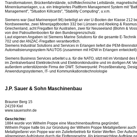
Transformatoren, Brückenfahrstände, schiffstechnische Leitstände, magnetisch
Minenräumanlagen, u.a. ein Integriertes Plattform Management System mit "Ba
Management", "Situation Killcards", "Stability Computing", u.v.m.
Siemens war (laut Marinereport 96) beteiligt an vier U-Booten der Klasse 212
Nordseewerke, zwei Minenjagdbooten 332 bei Lürssen und Abeking & Rasmusse
Griechenland, acht Fregatten für Australien, zwei für Neuseeland (Blohm & Voss
von drei Patrouillenbooten für den Bundesgrenzschutz.
Laut eigenen Angaben ist Siemens Marine Solutions für die gesamte E-Technik
702 und der ANZAC-Fregatten verantwortlich.
Siemens Industrial Solutions and Services in Erlangen liefert die PEM-Brennstof
Automatisierungssystem NAUTOS (zusammen mit HDW in Erlangen entwickelt) f
Siemens Business Services arbeitet u.a. für die NATO, sitzt mit im Vorstand d
im Zentralverband Elektrotechnik und Elektronikindustrie und im dortigen AK Ve
außerdem unterstützende Firma der DWT. Schwerpunkt: Prozeßberatung, Desig
Anwendungssystemen, IT- und Kommunikationstechnolologie
J.P. Sauer & Sohn Maschinenbau
Brauner Berg 15
24159 Kiel
www.sauersohn.de
Geschichte:
1884 wurde von Wilhelm Poppe eine Maschinenbaufirma gegründet.
Wilhelm Poppe hatte bis zur Gründung der Wilhelm Poppe Metallgießerei auch b
Metallgießerei von Poppe war ein Zulieferbetrieb für Kieler Werften. Der Aufsc
allgemeinen Aufrüstung durch die Flottengesetze. Als kriegswichtige Aufträge ga