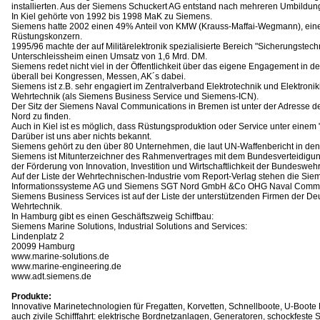
installierten. Aus der Siemens Schuckert AG entstand nach mehreren Umbildu
In Kiel gehörte von 1992 bis 1998 MaK zu Siemens.
Siemens hatte 2002 einen 49% Anteil von KMW (Krauss-Maffai-Wegmann), ei
Rüstungskonzern.
1995/96 machte der auf Militärelektronik spezialisierte Bereich "Sicherungstec
Unterschleissheim einen Umsatz von 1,6 Mrd. DM.
Siemens redet nicht viel in der Öffentlichkeit über das eigene Engagement in d
überall bei Kongressen, Messen, AK´s dabei.
Siemens ist z.B. sehr engagiert im Zentralverband Elektrotechnik und Elektroni
Wehrtechnik (als Siemens Business Service und Siemens-ICN).
Der Sitz der Siemens Naval Communications in Bremen ist unter der Adresse 
Nord zu finden.
Auch in Kiel ist es möglich, dass Rüstungsproduktion oder Service unter einem
Darüber ist uns aber nichts bekannt.
Siemens gehört zu den über 80 Unternehmen, die laut UN-Waffenbericht in den I
Siemens ist Mitunterzeichner des Rahmenvertrages mit dem Bundesverteidigun
der Förderung von Innovation, Investition und Wirtschaftlichkeit der Bundeswehr
Auf der Liste der Wehrtechnischen-Industrie vom Report-Verlag stehen die Sie
Informationssysteme AG und Siemens SGT Nord GmbH &Co OHG Naval Commu
Siemens Business Services ist auf der Liste der unterstützenden Firmen der Deu
Wehrtechnik.
In Hamburg gibt es einen Geschäftszweig Schiffbau:
Siemens Marine Solutions, Industrial Solutions and Services:
Lindenplatz 2
20099 Hamburg
www.marine-solutions.de
www.marine-engineering.de
www.adt.siemens.de
Produkte:
Innovative Marinetechnologien für Fregatten, Korvetten, Schnellboote, U-Boo
auch zivile Schifffahrt: elektrische Bordnetzanlagen, Generatoren, schockfeste 