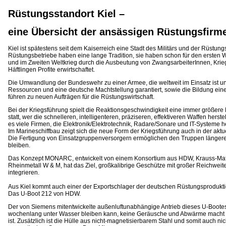
Rüstungsstandort Kiel –
eine Übersicht der ansässigen Rüstungsfirm
Kiel ist spätestens seit dem Kaiserreich eine Stadt des Militärs und der Rüstungs
Rüstungsbetriebe haben eine lange Tradition, sie haben schon für den ersten We
und im Zweiten Weltkrieg durch die Ausbeutung von ZwangsarbeiterInnen, Kri
Häftlingen Profite erwirtschaftet.
Die Umwandlung der Bundeswehr zu einer Armee, die weltweit im Einsatz ist 
Ressourcen und eine deutsche Machtstellung garantiert, sowie die Bildung ei
führen zu neuen Aufträgen für die Rüstungswirtschaft.
Bei der Kriegsführung spielt die Reaktionsgeschwindigkeit eine immer größere Ro
statt, wer die schnelleren, intelligenteren, präziseren, effektiveren Waffen herstel
es viele Firmen, die Elektronik/Elektrotechnik, Radare/Sonare und IT-Systeme he
Im Marineschiffbau zeigt sich die neue Form der Kriegsführung auch in der aktu
Die Fertigung von Einsatzgruppenversorgern ermöglichen den Truppen längere 
bleiben.
Das Konzept MONARC, entwickelt von einem Konsortium aus HDW, Krauss-M
Rheinmetall W & M, hat das Ziel, großkalibrige Geschütze mit großer Reichweite
integrieren.
Aus Kiel kommt auch einer der Exportschlager der deutschen Rüstungsprodukti
Das U-Boot 212 von HDW.
Der von Siemens mitentwickelte außenluftunabhängige Antrieb dieses U-Bootes 
wochenlang unter Wasser bleiben kann, keine Geräusche und Abwärme macht 
ist. Zusätzlich ist die Hülle aus nicht-magnetisierbarem Stahl und somit auch ni