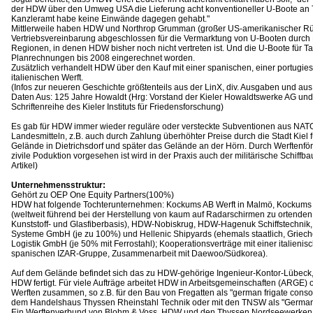
der HDW über den Umweg USA die Lieferung acht konventioneller U-Boote an 
Kanzleramt habe keine Einwände dagegen gehabt."
Mittlerweile haben HDW und Northrop Grumman (großer US-amerikanischer R
Vertriebsvereinbarung abgeschlossen für die Vermarktung von U-Booten durc
Regionen, in denen HDW bisher noch nicht vertreten ist. Und die U-Boote für Ta
Planrechnungen bis 2008 eingerechnet worden.
Zusätzlich verhandelt HDW über den Kauf mit einer spanischen, einer portugie
italienischen Werft.
(Infos zur neueren Geschichte größtenteils aus der LinX, div. Ausgaben und au
Daten Aus: 125 Jahre Howaldt (Hrg: Vorstand der Kieler Howaldtswerke AG und
Schriftenreihe des Kieler Instituts für Friedensforschung)
Es gab für HDW immer wieder reguläre oder versteckte Subventionen aus NAT
Landesmitteln, z.B. auch durch Zahlung überhöhter Preise durch die Stadt Kie
Gelände in Dietrichsdorf und später das Gelände an der Hörn. Durch Werftenförd
zivile Poduktion vorgesehen ist wird in der Praxis auch der militärische Schiffbau m
Artikel)
Unternehmensstruktur:
Gehört zu OEP One Equity Partners(100%)
HDW hat folgende Tochterunternehmen: Kockums AB Werft in Malmö, Kockums
(weltweit führend bei der Herstellung von kaum auf Radarschirmen zu ortenden 
Kunststoff- und Glasfiberbasis), HDW-Nobiskrug, HDW-Hagenuk Schiffstechnik,
Systeme GmbH (je zu 100%) und Hellenic Shipyards (ehemals staatlich, Griech
Logistik GmbH (je 50% mit Ferrostahl); Kooperationsverträge mit einer italienisc
spanischen IZAR-Gruppe, Zusammenarbeit mit Daewoo/Südkorea).
Auf dem Gelände befindet sich das zu HDW-gehörige Ingenieur-Kontor-Lübeck,
HDW fertigt. Für viele Aufträge arbeitet HDW in Arbeitsgemeinschaften (ARGE) 
Werften zusammen, so z.B. für den Bau von Fregatten als "german frigate cons
dem Handelshaus Thyssen Rheinstahl Technik oder mit den TNSW als "Germa
Ein Werftenverbund von Blohm & Voss, HDW und den Thyssen Nordseewerken i