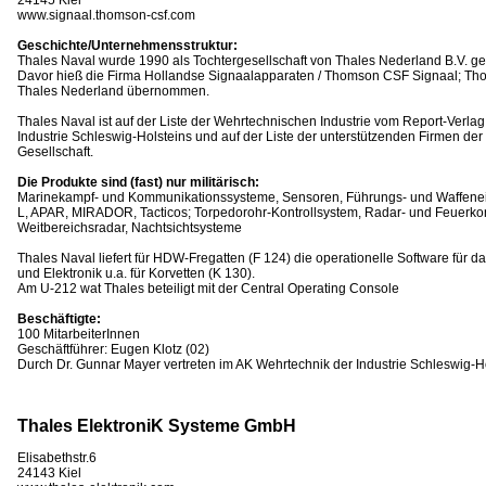
www.signaal.thomson-csf.com
Geschichte/Unternehmensstruktur:
Thales Naval wurde 1990 als Tochtergesellschaft von Thales Nederland B.V. ge
Davor hieß die Firma Hollandse Signaalapparaten / Thomson CSF Signaal; T
Thales Nederland übernommen.
Thales Naval ist auf der Liste der Wehrtechnischen Industrie vom Report-Verla
Industrie Schleswig-Holsteins und auf der Liste der unterstützenden Firmen d
Gesellschaft.
Die Produkte sind (fast) nur militärisch:
Marinekampf- und Kommunikationssysteme, Sensoren, Führungs- und Waffenei
L, APAR, MIRADOR, Tacticos; Torpedorohr-Kontrollsystem, Radar- und Feuerkont
Weitbereichsradar, Nachtsichtsysteme
Thales Naval liefert für HDW-Fregatten (F 124) die operationelle Software für 
und Elektronik u.a. für Korvetten (K 130).
Am U-212 wat Thales beteiligt mit der Central Operating Console
Beschäftigte:
100 MitarbeiterInnen
Geschäftführer: Eugen Klotz (02)
Durch Dr. Gunnar Mayer vertreten im AK Wehrtechnik der Industrie Schleswig-Ho
Thales ElektroniK Systeme GmbH
Elisabethstr.6
24143 Kiel