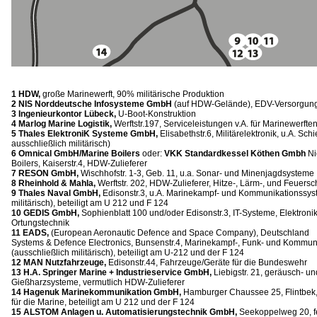
1 HDW,
große Marinewerft, 90% militärische Produktion
2 NIS Norddeutsche Infosysteme GmbH
(auf HDW-Gelände), EDV-Versorgu
3 Ingenieurkontor Lübeck,
U-Boot-Konstruktion
4 Marlog Marine Logistik,
Werftstr.197, Serviceleistungen v.A. für Marinewerfte
5 Thales ElektroniK Systeme GmbH,
Elisabethstr.6, Militärelektronik, u.A. Sch
ausschließlich militärisch)
6 Omnical GmbH/Marine Boilers
oder:
VKK Standardkessel Köthen Gmbh
Ni
Boilers, Kaiserstr.4, HDW-Zulieferer
7 RESON GmbH,
Wischhofstr. 1-3, Geb. 11, u.a. Sonar- und Minenjagdsysteme
8 Rheinhold & Mahla,
Werftstr. 202, HDW-Zulieferer, Hitze-, Lärm-, und Feuersc
9 Thales Naval GmbH,
Edisonstr.3, u.A. Marinekampf- und Kommunikationssyst
militärisch), beteiligt am U 212 und F 124
10 GEDIS GmbH,
Sophienblatt 100 und/oder Edisonstr.3, IT-Systeme, Elektron
Ortungstechnik
11 EADS,
(European Aeronautic Defence and Space Company), Deutschland
Systems & Defence Electronics, Bunsenstr.4, Marinekampf-, Funk- und Kommu
(ausschließlich militärisch), beteiligt am U-212 und der F 124
12 MAN Nutzfahrzeuge,
Edisonstr.44, Fahrzeuge/Geräte für die Bundeswehr
13 H.A. Springer Marine + Industrieservice GmbH,
Liebigstr. 21, geräusch- u
Gießharzsysteme, vermutlich HDW-Zulieferer
14 Hagenuk Marinekommunikation GmbH,
Hamburger Chaussee 25, Flintbek
für die Marine, beteiligt am U 212 und der F 124
15 ALSTOM Anlagen u. Automatisierungstechnik GmbH,
Seekoppelweg 20, fer