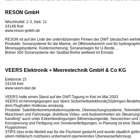
RESON GmbH
Wischhofstr. 1-3, Geb. 11
24148 Kiel
www.reson-gmbh.de
RESON ist auf der Liste der unterstützenden Firmen der DWT (deutschen wehrt
Produkte: Sonarsysteme für die Marine, im Offshorebereich und für hydrograp
Minenjagdsysteme, Küstensicherung, Sonaranlagen für U-Boote, ...
Bisher 300 Sonarsysteme der SeaBat-Reihe weltweit im Einsatz
VEERS Elektronik + Meerestechnik GmbH & Co KG
Eekbrook 15
24159 Kiel
www.veers-kiel.de
VEERS hatte einen Stand auf der DWT-Tagung in Kiel im Mai 2003.
VEERS ist hervorgegangen aus Veers Sicherheitselektronik(20jähriges Bestehen)
dem Flughafen Holtenau ansässig.
Produkte: Satellitenkommunikationssysteme, Überwachungssysteme, Telemetrie
Maschinen und Fahrzeuge, drahtlose Video- und Audioeinheiten als Steuerungs
handling" auch unter Extrembedingungen (Minenräumgeräte, Seezeichen und 
Konzipierung und Fertigung von Sonderanfertigungen, in Planung ist eine S
Flugdrohnen
STIPS (das erste Modell war für die Fischerei gedacht und wurde staatlich geförde
allem militärisch nutzbares unbemannt operierendes Überwasserfahrzeug.