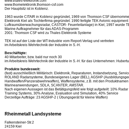
www.thales-elektronik.com
www.thomelektronik.thomson-csf.com
Der Hauptsitz ist in Koblenz.
1963 wurde CITAIR in Koblenz gegründet, 1969 von Thomson CSF übernomme
Elektronik Kiel als Tochterfirma gegründet. 1990 fertigte TEK Avionic equipmen
Luftraumüberwachungsradar, CASTOR- Feuerleitanlage) in Kiel, 1997 wurde 
Marine Auftragnehmer für das ADAS-Programm
2001: Thomson CSF wird zu Thales Elektronik Systeme
TEK ist auf der Liste der WT-Industrie vom Report-Verlag und vertreten
im Arbeitskreis Wehrtechnik der Industrie in S.-H.
Beschäftigte:
40 Mitarbeiter, bzw. bald nur noch 30
im Arbeitskreis Wehrtechnik der Industrie in S.-H. für das Unternehmen: Huber
Produkte bundesweit:
(fast) ausschließlich Militärisch: Elektronik, Reparaturen, Instandsetzung, Servic
ROLAND Radarsysteme, Bundeseigenes Lager (BEL), AGSHP (Ausbildungsgerä
Handwaffen/Panzerabwehrwaffen), Waffensysteme, z.B. mit den Produktnamen
Marineanwendungen, SDLA, SCANTER, AMSTAR.
Nach eigenen Aussagen ist das Betätigungsfeld wie folgt aufgeteilt: 10% Radar
Training Systems, 30% Analyse, Evaluation und Simulation, 40% Service
Derzeitige Aufträge: 23 AGSHP-2 ( Übungsgerät für kleine Waffen)
Rheinmetall Landsysteme
Falkensteiner-Str.2
24159 Kiel