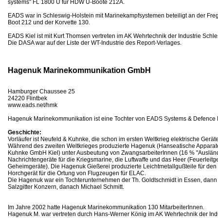
systems" FL 1800 U für HDW U-Boote 212A.
EADS war in Schleswig-Holstein mit Marinekampfsystemen beteiligt an der Fre
Boot 212 und der Korvette 130.
EADS Kiel ist mit Kurt Thomsen vertreten im AK Wehrtechnik der Industrie Schl
Die DASA war auf der Liste der WT-Industrie des Report-Verlages.
Hagenuk Marinekommunikation GmbH
Hamburger Chaussee 25
24220 Flintbek
www.eads.net/hmk
Hagenuk Marinekommunikation ist eine Tochter von EADS Systems & Defence E
Geschichte:
Vorläufer ist Neufeld & Kuhnke, die schon im ersten Weltkrieg elektrische Geräte 
Während des zweiten Weltkrieges produzierte Hagenuk (Hanseatische Apparat
Kuhnke GmbH Kiel) unter Ausbeutung von ZwangsarbeiterInnen (16 % "Auslän
Nachrichtengeräte für die Kriegsmarine, die Luftwaffe und das Heer (Feuerleitge
Geheimgeräte). Die Hagenuk Gießerei produzierte Leichtmetallgußteile für den
Horchgerät für die Ortung von Flugzeugen für ELAC.
Die Hagenuk war ein Tochterunternehmen der Th. Goldtschmidt in Essen, dann 
Salzgitter Konzern, danach Michael Schmitt.
Im Jahre 2002 hatte Hagenuk Marinekommunikation 130 MitarbeiterInnen.
Hagenuk M. war vertreten durch Hans-Werner König im AK Wehrtechnik der Indus