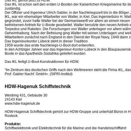
Das IKL gehört jetzt zu HDW.
Das IKL ist schon seit den ersten U-Booten der Kaiserlichen Kriegsmarine für 
zuständig.
Der Offizier und Ingenieur Ulrich Gabler, in der Nachkriegszeit bis in die 80iger
IKL, war ein ehemaliger Mitarbeiter von Walter, in Kiel. Das Ingenierbüro H. 
gegründet, zuvor hatte Walter bei der Germaniawerft vor allem an einem neuen 
betriebenen Antrieb für U-Boote gearbeitet. Walter benutzte den neuen Antrieb a
Torpedos und Raketen. Die Forschungen von Walter unterlagen vor allem währ
Geheimhaltung. Nach der Befreiung ging Walter mit seinen Unterlagen und weite
Mitarbeitern zunächst nach England in den Dienst der Royal Navy, 1949 dann 
Das Ingenieurkontor Lübeck steht in dieser Tradition.
1959 wurde das erste Nachkriegs-U-Boot dort entworfen.
In den Achtziger Jahren war das Ingenieur-Kontor-Lübeck in den Blaupausenska
Boote in das Apartheids-Südafrika geliefert wurden.
Das IKL fertigt U-Boot-Konstruktionen für HDW.
"Im Zentrum des deutschen Griffs nach den Weltmeeren steht die Firma IKL, da
Prof. Gabler Nachf. GmbH«. (SIPRI-Institut)
HDW-Hagenuk Schiffstechnik
Westring 431, Gebäude 30
24143 Kiel
www.hdw-hagenuk.de
HDW-Hagenuk Schiffstechnik gehört zur HDW-Gruppe und unterhält Büros in H
Rostock.
Produkte:
Schiffselektronik und Elektrotechnik für die Marine und die Handelsschifffahrt