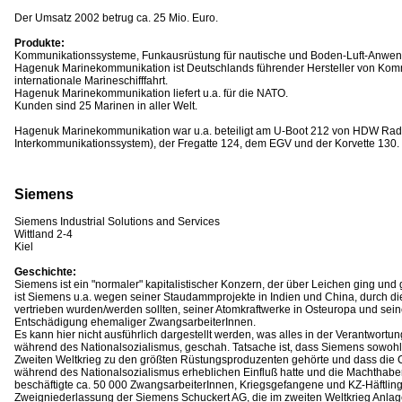
Der Umsatz 2002 betrug ca. 25 Mio. Euro.
Produkte:
Kommunikationssysteme, Funkausrüstung für nautische und Boden-Luft-Anwe
Hagenuk Marinekommunikation ist Deutschlands führender Hersteller von Kom
internationale Marineschifffahrt.
Hagenuk Marinekommunikation liefert u.a. für die NATO.
Kunden sind 25 Marinen in aller Welt.
Hagenuk Marinekommunikation war u.a. beteiligt am U-Boot 212 von HDW Rad
Interkommunikationssystem), der Fregatte 124, dem EGV und der Korvette 130.
Siemens
Siemens Industrial Solutions and Services
Wittland 2-4
Kiel
Geschichte:
Siemens ist ein "normaler" kapitalistischer Konzern, der über Leichen ging und 
ist Siemens u.a. wegen seiner Staudammprojekte in Indien und China, durch 
vertrieben wurden/werden sollten, seiner Atomkraftwerke in Osteuropa und sein
Entschädigung ehemaliger ZwangsarbeiterInnen.
Es kann hier nicht ausführlich dargestellt werden, was alles in der Verantwortu
während des Nationalsozialismus, geschah. Tatsache ist, dass Siemens sowohl 
Zweiten Weltkrieg zu den größten Rüstungsproduzenten gehörte und dass die
während des Nationalsozialismus erheblichen Einfluß hatte und die Machthaber
beschäftigte ca. 50 000 ZwangsarbeiterInnen, Kriegsgefangene und KZ-Häftlinge
Zweigniederlassung der Siemens Schuckert AG, die im zweiten Weltkrieg Anlage