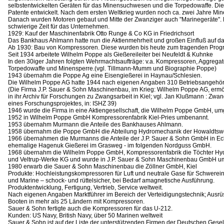
selbstentwickelten Geräten für das Minensuchwesen und die Torpedowaffe. Die
Patente entwickelt. Nach dem ersten Weltkrieg wurden noch ca. zwei Jahre Min
Danach wurden Motoren gebaut und Mitte der Zwanziger auch "Marinegeräte". Es 
schwierige Zeit für das Unternehmen.
1929: Kauf der Maschinenfabrik Otto Runge & Co KG in Friedrichsort
Das Bankhaus Ahlmann hatte nun die Aktienmehrheit und großen Einfluß auf 
Ab 1930: Bau von Kompressoren. Diese wurden bis heute zum tragenden Progr
Seit 1934 arbeitete Wilhelm Poppe als Gießereileiter bei Neufeldt & Kuhnke
In den 30iger Jahren folgten Wehrmachtsaufträge: v.a. Kompressoren, Aggregat
Torpedowaffe und Minensperre.(vgl. Tillmann-Mumm und Biographie Poppe)
1943 übernahm die Poppe Ag eine Eisengießerei in Haynau/Schlesien.
Die Wilhelm Poppe AG hatte 1944 nach eigenen Angaben 310 Betriebsangehöri
(Die Firma J.P. Sauer & Sohn Maschinenbau, im Krieg: Wilhelm Poppe AG, ermö
in ihr Archiv für Forschungen zu Zwangsarbeit in Kiel; vgl. Jan Klußmann : Zwang
eines Forschungsprojektes, in: ISHZ 39)
1946 wurde die Firma in eine Aktiengesellschaft, die Wilhelm Poppe GmbH, u
1952 in Wilhelm Poppe GmbH Kompressorenfabrik Kiel-Pries umbenannt.
1953 übernahm Murmann die Anteile des Bankhauses Ahlmann.
1958 übernahm die Poppe GmbH die Abteilung Hydromechanik der Howaldtsw
1966 übernahmen die Murmanns die Anteile der J.P. Sauer & Sohn GmbH in Ec
ehemalige Hagenuk Gießerei im Grasweg - im folgenden Nordguss GmbH.
1968 übernahm die Wilhelm Poppe GmbH, Kompressorenfabrik die Töchter H
und Veltrup-Werke KG und wurde in J.P. Sauer & Sohn Maschinenbau GmbH u
1980 erwarb die Sauer & Sohn Maschinenbau die Zöllner GmbH, Kiel
Produkte: Hochleistungskompressoren für Luft und neutrale Gase für Schwereinsät
und Marine – schock- und rüttelsicher, bei Bedarf amagnetische Ausführung.
Produktentwicklung, Fertigung, Vertrieb, Service weltweit.
Nach eigenen Angaben Marktführer im Bereich der Verteidigungstechnik; Ausrü
Booten in mehr als 25 Ländern mit Kompressoren.
Sauer & Sohn fertigte auch die Kompressoren für das U-212.
Kunden: US Navy, British Navy, über 50 Marinen weltweit
Sauer & Sohn ist auf der Liste der unterstützenden Firmen der Deutschen Gesell