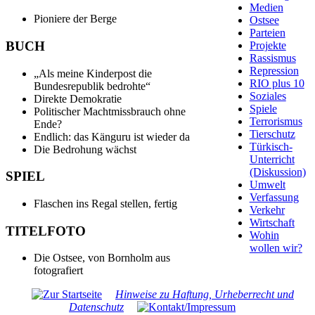
Medien
Pioniere der Berge
Ostsee
Parteien
BUCH
Projekte
Rassismus
Repression
Als meine Kinderpost die
RIO plus 10
Bundesrepublik bedrohte
Soziales
Direkte Demokratie
Spiele
Politischer Machtmissbrauch ohne
Terrorismus
Ende?
Tierschutz
Endlich: das Känguru ist wieder da
Türkisch-
Die Bedrohung wächst
Unterricht
(Diskussion)
SPIEL
Umwelt
Verfassung
Flaschen ins Regal stellen, fertig
Verkehr
Wirtschaft
TITELFOTO
Wohin
wollen wir?
Die Ostsee, von Bornholm aus
fotografiert
Hinweise zu Haftung, Urheberrecht und
Datenschutz