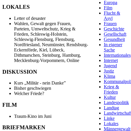
Europa
LOKALES
Film
Flucht &
Letter of desaster
Asyl
Wahlen, Gewalt gegen Frauen,
Frauen
Parteien, Umweltschutz, Krieg &
Geschichte
Frieden, Schleswig-Holstein,
Gesellschaft
Schleswig-Flensburg, Flensburg,
Gesundheit
Nordfriesland, Neumünster, Rendsburg-
In eigener
Eckernförde, Kiel, Lübeck,
Sache
Dithmarschen, Steinburg, Hamburg,
Internationales
Mecklenburg-Vorpommern, Online
Internet
Jugend
Justiz
DISKUSSION
Klima
Kommunalpoli
Kurs „Militär - nein Danke”
Krieg &
Bisher geschwiegen
Frieden
Welcher Friede?
Kultur
Landespolitik
FILM
Landtag
Landwirtschaf
Traum-Kino im Juni
Linke
Lokales
BRIEFMARKEN
Männergewalt