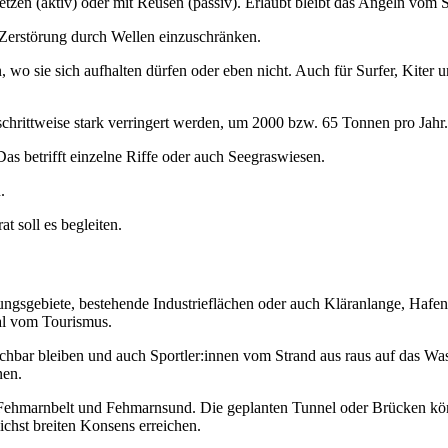
Netzen (aktiv) oder mit Reusen (passiv). Erlaubt bleibt das Angeln vom 
erstörung durch Wellen einzuschränken.
en, wo sie sich aufhalten dürfen oder eben nicht. Auch für Surfer, Kit
schrittweise stark verringert werden, um 2000 bzw. 65 Tonnen pro Jahr.
as betrifft einzelne Riffe oder auch Seegraswiesen.
.
at soll es begleiten.
sgebiete, bestehende Industrieflächen oder auch Kläranlange, Hafen, St
mal vom Tourismus.
chbar bleiben und auch Sportler:innen vom Strand aus raus auf das Wass
nen.
n Fehmarnbelt und Fehmarnsund. Die geplanten Tunnel oder Brücken kö
ichst breiten Konsens erreichen.