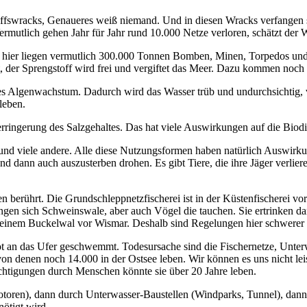
fswracks, Genaueres weiß niemand. Und in diesen Wracks verfangen si
rmutlich gehen Jahr für Jahr rund 10.000 Netze verloren, schätzt der
 hier liegen vermutlich 300.000 Tonnen Bomben, Minen, Torpedos und
et, der Sprengstoff wird frei und vergiftet das Meer. Dazu kommen noc
ges Algenwachstum. Dadurch wird das Wasser trüb und undurchsichtig, v
leben.
ingerung des Salzgehaltes. Das hat viele Auswirkungen auf die Biodive
n und viele andere. Alle diese Nutzungsformen haben natürlich Auswir
d dann auch auszusterben drohen. Es gibt Tiere, die ihre Jäger verlier
den berührt. Die Grundschleppnetzfischerei ist in der Küstenfischerei 
angen sich Schweinswale, aber auch Vögel die tauchen. Sie ertrinken da
 einem Buckelwal vor Wismar. Deshalb sind Regelungen hier schwerer 
 tot an das Ufer geschwemmt. Todesursache sind die Fischernetze, Un
on denen noch 14.000 in der Ostsee leben. Wir können es uns nicht le
chtigungen durch Menschen könnte sie über 20 Jahre leben.
ren), dann durch Unterwasser-Baustellen (Windparks, Tunnel), dann du
ötigt wird.