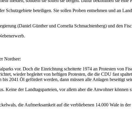
t mehr melden, sondern sie sollen sie bergen. Dafür bekommen sie eine
er Schutzgebiete beteiligen. Sie sollen Proben entnehmen und an Land
regierung (Daniel Günther und Cornelia Schmachtenberg) und den Fis
 Nebenerwerb.
er Nordsee:
alparks vor. Doch die Einrichtung scheiterte 1974 an Protesten von Fi
htet, wieder begleitet von heftigen Protesten, die die CDU fast spalt
 bis 2041 Öl gefördert werden, dann müssen alle Anlagen beseitigt sei
us. Keine der Landtagsparteien, vor allem aber die Anwohner können sic
n Buckelwals, die Aufmerksamkeit auf die verbliebenen 14.000 Wale in d