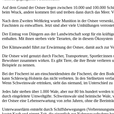
Auf dem Grund der Ostsee liegen zwischen 10.000 und 100.000 Schif
beim Wrack, andere kommen frei und treiben dann durch das Meer. Ve
Nach dem Zweiten Weltkrieg wurde Munition in der Ostsee versenkt,
Faschisten zu entwaffnen. Jetzt sind aber viele Umhüllungen verrost
Der Eintrag von Düngern aus der Landwirtschaft sorgt für ein kräfti
enthalten. Mit ihnen sterben viele Tierarten, die in diesem Ökosystem 
Der Klimawandel führt zur Erwärmung der Ostsee, damit auch zur Verr
Die Ostsee wird genutzt durch Fischer, Transporteure, Sportler:inne
Bewohner zusammen wirken. Es gibt Tiere, die ihre Beute verlieren un
Beispiele zu nennen.
Bei der Fischerei ist am einschneidendsten die Fischerei, die den Bo
kann Schleswig-Holstein das nicht verbieten. In den Stellnetzen verf
Wenn Schweinswale ertrinken, sieht das niemand, im Unterschied zu
Jedes Jahr sterben über 1.000 Wale, aber nur 80 bis hundert werden
durch eingeleitete Umweltgifte. Schweinswale sind heimische Wale, v
der Ostsee eine Lebenserwartung von zehn Jahren, ohne die Beeinträ
Unterwasserlärm entsteht durch Schiffsbewegungen (Verbrennungsmoto
kostet Kraft und nimmt Zeit, die eigentlich zur Nahrungsaufnahme ben