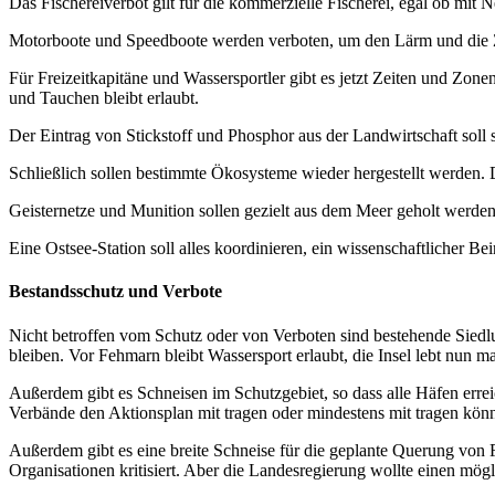
Das Fischereiverbot gilt für die kommerzielle Fischerei, egal ob mit 
Motorboote und Speedboote werden verboten, um den Lärm und die Z
Für Freizeitkapitäne und Wassersportler gibt es jetzt Zeiten und Zon
und Tauchen bleibt erlaubt.
Der Eintrag von Stickstoff und Phosphor aus der Landwirtschaft soll 
Schließlich sollen bestimmte Ökosysteme wieder hergestellt werden. D
Geisternetze und Munition sollen gezielt aus dem Meer geholt werden
Eine Ostsee-Station soll alles koordinieren, ein wissenschaftlicher Beir
Bestandsschutz und Verbote
Nicht betroffen vom Schutz oder von Verboten sind bestehende Siedlung
bleiben. Vor Fehmarn bleibt Wassersport erlaubt, die Insel lebt nun 
Außerdem gibt es Schneisen im Schutzgebiet, so dass alle Häfen errei
Verbände den Aktionsplan mit tragen oder mindestens mit tragen kön
Außerdem gibt es eine breite Schneise für die geplante Querung vo
Organisationen kritisiert. Aber die Landesregierung wollte einen mögl