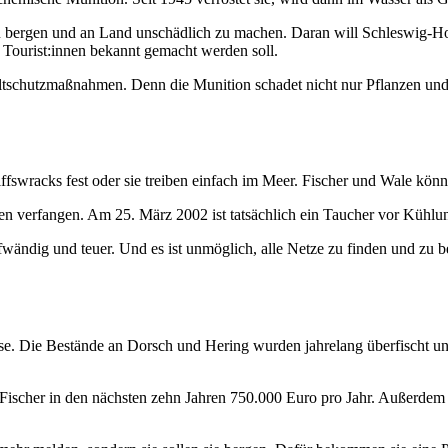
zu bergen und an Land unschädlich zu machen. Daran will Schleswig-Hols
 Tourist:innen bekannt gemacht werden soll.
weltschutzmaßnahmen. Denn die Munition schadet nicht nur Pflanzen un
ffswracks fest oder sie treiben einfach im Meer. Fischer und Wale kön
 verfangen. Am 25. März 2002 ist tatsächlich ein Taucher vor Kühlungs
ändig und teuer. Und es ist unmöglich, alle Netze zu finden und zu ber
hase. Die Bestände an Dorsch und Hering wurden jahrelang überfischt 
n Fischer in den nächsten zehn Jahren 750.000 Euro pro Jahr. Außerdem