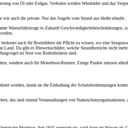
derung von Öl oder Erdgas. Verboten werden Windräder und das Verpr
e wie auch die private. Nur das Angeln vom Strand aus bleibt erlaubt.
timmte Wasserfahrzeuge in Zukunft Geschwindigkeitsbeschränkungen, zu
werden.
edeutet auch für Bootsführer die Pflicht zu wissen, wo eine Seegrasw
an Land. Da gibt es Hinweisschilder, welche Strandbereiche nicht mehr
b Jungvögel im Nest von Bodenbrütern sind.
egatten, sondern auch für Motorboot-Rennen. Einige Punkte müssen alle
erüstet werden, damit sie die Einhaltung der Schutzbestimmungen kontr
. das sind einmal Veranstaltungen von Naturschutzorganisationen, ande
hemische Munition. Seit 1945 verrostet sie, wird dann im Wasser als Gif