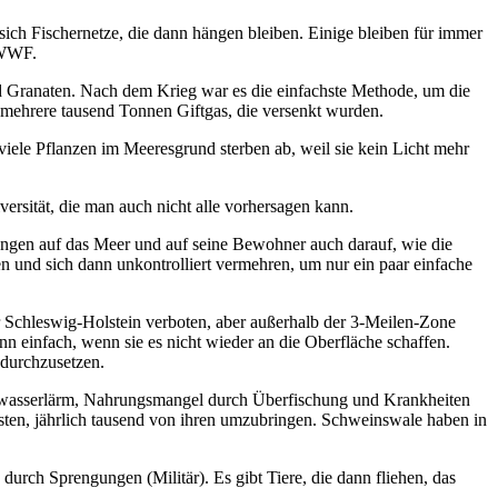
ch Fischernetze, die dann hängen bleiben. Einige bleiben für immer
 WWF.
 Granaten. Nach dem Krieg war es die einfachste Methode, um die
h mehrere tausend Tonnen Giftgas, die versenkt wurden.
iele Pflanzen im Meeresgrund sterben ab, weil sie kein Licht mehr
rsität, die man auch nicht alle vorhersagen kann.
kungen auf das Meer und auf seine Bewohner auch darauf, wie die
en und sich dann unkontrolliert vermehren, um nur ein paar einfache
vor Schleswig-Holstein verboten, aber außerhalb der 3-Meilen-Zone
nn einfach, wenn sie es nicht wieder an die Oberfläche schaffen.
durchzusetzen.
terwasserlärm, Nahrungsmangel durch Überfischung und Krankheiten
isten, jährlich tausend von ihren umzubringen. Schweinswale haben in
rch Sprengungen (Militär). Es gibt Tiere, die dann fliehen, das