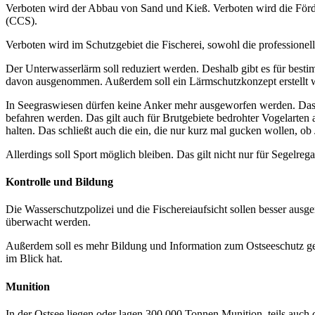
Verboten wird der Abbau von Sand und Kieß. Verboten wird die För
(CCS).
Verboten wird im Schutzgebiet die Fischerei, sowohl die professionell
Der Unterwasserlärm soll reduziert werden. Deshalb gibt es für bes
davon ausgenommen. Außerdem soll ein Lärmschutzkonzept erstellt 
In Seegraswiesen dürfen keine Anker mehr ausgeworfen werden. Das b
befahren werden. Das gilt auch für Brutgebiete bedrohter Vogelarten 
halten. Das schließt auch die ein, die nur kurz mal gucken wollen, o
Allerdings soll Sport möglich bleiben. Das gilt nicht nur für Segelr
Kontrolle und Bildung
Die Wasserschutzpolizei und die Fischereiaufsicht sollen besser ausg
überwacht werden.
Außerdem soll es mehr Bildung und Information zum Ostseeschutz geben
im Blick hat.
Munition
In der Ostsee liegen oder lagen 300.000 Tonnen Munition, teils auch c