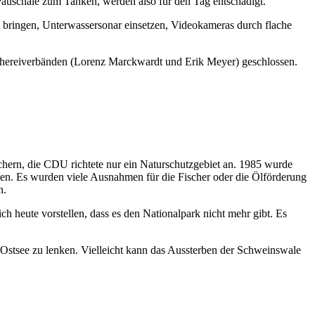
 Pauschale zum Tanken, werden also für den Tag entschädigt.
 bringen, Unterwassersonar einsetzen, Videokameras durch flache
chereiverbänden (Lorenz Marckwardt und Erik Meyer) geschlossen.
schern, die CDU richtete nur ein Naturschutzgebiet an. 1985 wurde
eten. Es wurden viele Ausnahmen für die Fischer oder die Ölförderung
n.
h heute vorstellen, dass es den Nationalpark nicht mehr gibt. Es
er Ostsee zu lenken. Vielleicht kann das Aussterben der Schweinswale