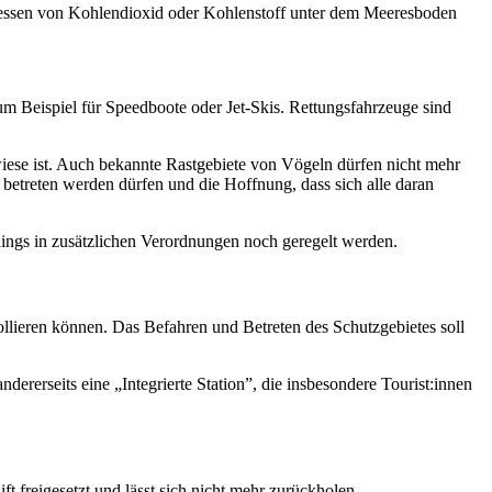
essen von Kohlendioxid oder Kohlenstoff unter dem Meeresboden
m Beispiel für Speedboote oder Jet-Skis. Rettungsfahrzeuge sind
iese ist. Auch bekannte Rastgebiete von Vögeln dürfen nicht mehr
 betreten werden dürfen und die Hoffnung, dass sich alle daran
rdings in zusätzlichen Verordnungen noch geregelt werden.
ollieren können. Das Befahren und Betreten des Schutzgebietes soll
rerseits eine „Integrierte Station”, die insbesondere Tourist:innen
t freigesetzt und lässt sich nicht mehr zurückholen.