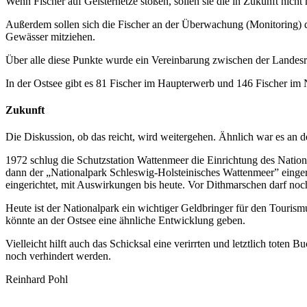
Wenn Fischer auf Geisternetze stoßen, sollen sie die in Zukunft nich
Außerdem sollen sich die Fischer an der Überwachung (Monitoring) d
Gewässer mitziehen.
Über alle diese Punkte wurde ein Vereinbarung zwischen der Landes
In der Ostsee gibt es 81 Fischer im Haupterwerb und 146 Fischer im
Zukunft
Die Diskussion, ob das reicht, wird weitergehen. Ähnlich war es an d
1972 schlug die Schutzstation Wattenmeer die Einrichtung des Nation
dann der „Nationalpark Schleswig-Holsteinisches Wattenmeer” eingeric
eingerichtet, mit Auswirkungen bis heute. Vor Dithmarschen darf noch
Heute ist der Nationalpark ein wichtiger Geldbringer für den Tourism
könnte an der Ostsee eine ähnliche Entwicklung geben.
Vielleicht hilft auch das Schicksal eine verirrten und letztlich tote
noch verhindert werden.
Reinhard Pohl